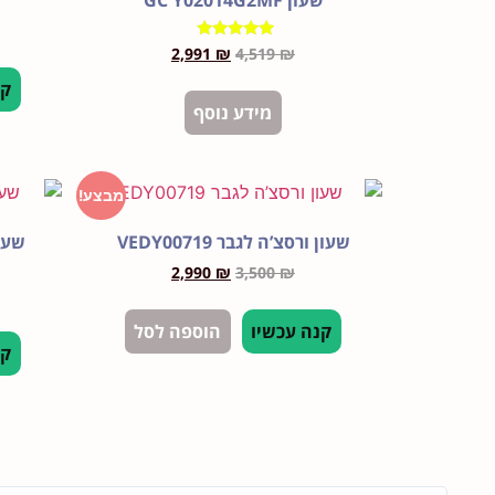
שעון GC Y02014G2MF
ש
דורג
2,991
₪
4,519
₪
5.00
מתוך 5
קנ
מידע נוסף
מבצע!
שעון ורסצ’ה לגבר VEDY00719
שעון 
2,990
₪
3,500
₪
קנה עכשיו
הוספה לסל
קנ