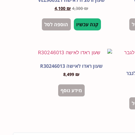
שעון ורסצ’ה לאישה VEZ900521
4,100
₪
4,300
₪
ל
קנה עכשיו
הוספה לסל
שעון ראדו לאישה R30246013
גבר
8,499
₪
מידע נוסף
ל