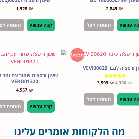
עון GC Y66005L7MF
שעון ורסצ’ה VE2J00521
1,928
₪
2,849
₪
ה עכשיו
הוספה לסל
קנה עכשיו
הוספה לס
מבצע!
ורסצ’ה לגבר VEVI00620
שעון ורסצ’ה שחור עם זהב ל
VERD01320
דורג
3,599
₪
4,300
₪
5.00
4,557
₪
מתוך 5
ה עכשיו
הוספה לסל
קנה עכשיו
הוספה לס
מה הלקוחות אומרים עלינו