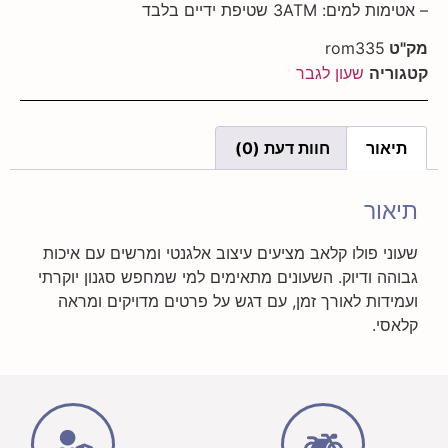
ים: 3ATM שטיפת ידיים בלבד
ט
rom335
ריה
שעון לגבר
אור
חוות דעת (0)
ור
ני פולו קלאב מציעים עיצוב אלגנטי ומרשים עם איכות
הה ודיוק. השעונים מתאימים למי שמחפש סגנון יוקרתי
ידות לאורך זמן, עם דגש על פרטים מדויקים ומראה
סי.