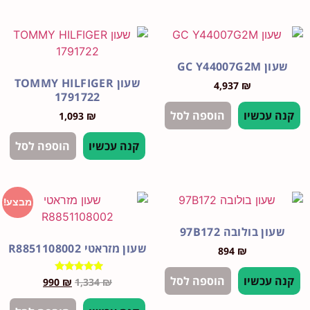
GC Y4400
שעון TOMMY HILFIGER
4,937
₪
1791722
עכשיו
הוספה לסל
1,093
₪
קנה עכשיו
הוספה לסל
מבצע!
 בולובה 97B172
שעון מזראטי R8851108002
894
₪
עכשיו
הוספה לסל
דורג
990
₪
1,334
₪
5.00
מתוך 5