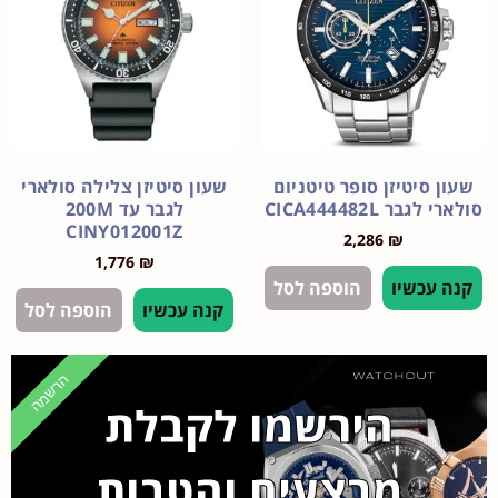
סיטיזן סופר טיטניום
שעון סיטיזן צלילה סולארי
ר CICA444482L
לגבר עד 200M
CINY012001Z
2,286
₪
1,776
₪
עכשיו
הוספה לסל
קנה עכשיו
הוספה לסל
הרשמה
הירשמו לקבלת
מבצעים והטבות