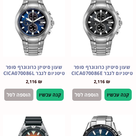
סיטיזן כרונוגרף סופר
שעון סיטיזן כרונוגרף סופר
בר CICA070086E
טיטניום לגבר CICA070086L
2,116
₪
2,116
₪
עכשיו
הוספה לסל
קנה עכשיו
הוספה לסל