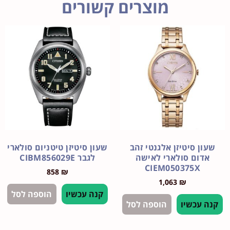
מוצרים קשורים
 סיטיזן אלגנטי זהב
שעון סיטיזן טיטניום סולארי
ום סולארי לאישה
לגבר CIBM856029E
CIEM050375X
858
₪
1,063
₪
קנה עכשיו
הוספה לסל
עכשיו
הוספה לסל