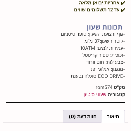
ריות יבואן מלאה
שווים
ונות שעון
ורצועת השעון: סופר טיטניום
שעון:37 מ”מ
ת למים: 10ATM
ית: ספיר קריסטל
לוח: חום וורוד
ן: אנלוגי יפני
ט
rom574
ריה
שעוני סיטיזן
אור
חוות דעת (0)