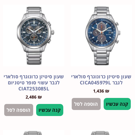
יטיזן כרונוגרף סולארי
שעון סיטיזן כרונוגרף סולארי
CICA045979L
לגבר עשוי סופר טיטניום
CIAT253085L
1,436
₪
2,486
₪
עכשיו
הוספה לסל
קנה עכשיו
הוספה לסל