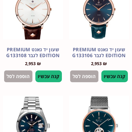
שעון יד גאנט PREMIUM
שעון יד גאנט PREMIUM
גבר G133106
EDITION לגבר G133108
2,953
₪
2,953
₪
עכשיו
הוספה לסל
קנה עכשיו
הוספה לסל