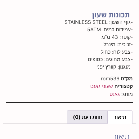
ונות שעון
 STAINLESS STEEL
ת למים: 5ATM
 מ”מ
ית: מינרל
לוח: כחול
מחוגים: כסופים
ן: קוורץ יפני
ט
rom536
ריה
שעוני גאנט
:
גאנט
אור
חוות דעת (0)
ור