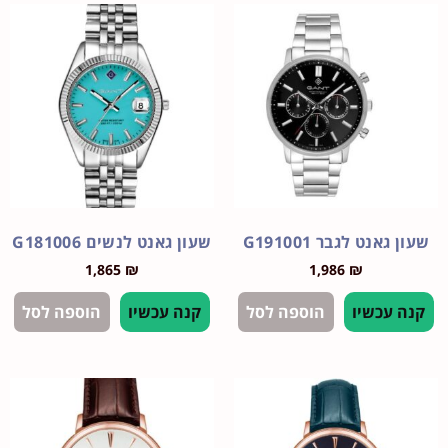
נט לגבר G191001
שעון גאנט לנשים G181006
1,865
₪
1,986
₪
עכשיו
הוספה לסל
קנה עכשיו
הוספה לסל