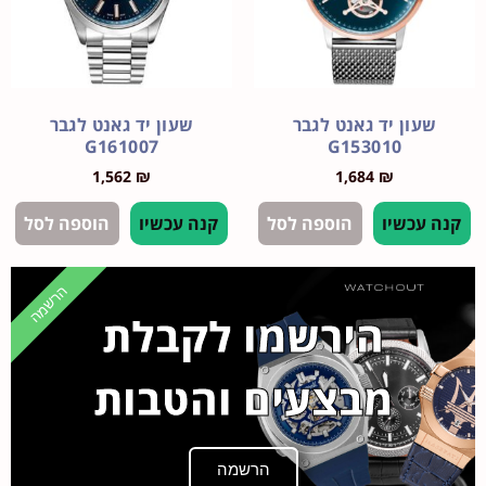
עון יד גאנט לגבר
שעון יד גאנט לגבר
G161007
G153010
1,562
₪
1,684
₪
עכשיו
הוספה לסל
קנה עכשיו
הוספה לסל
הרשמה
הירשמו לקבלת
מבצעים והטבות
הרשמה