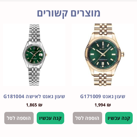
מוצרים קשורים
ן גאנט G171009
שעון גאנט לאישה G181004
1,865
₪
1,994
₪
עכשיו
הוספה לסל
קנה עכשיו
הוספה לסל