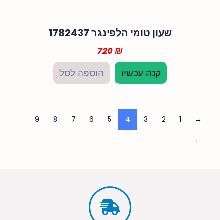
שעון טומי הלפינגר 1782437
720
₪
קנה עכשיו
הוספה לסל
9
8
7
6
5
4
3
2
1
→
←